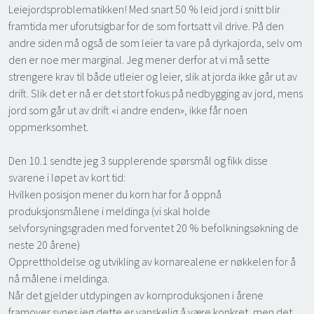
Leiejordsproblematikken! Med snart 50 % leid jord i snitt blir
framtida mer uforutsigbar for de som fortsatt vil drive. På den
andre siden må også de som leier ta vare på dyrkajorda, selv om
den er noe mer marginal. Jeg mener derfor at vi må sette
strengere krav til både utleier og leier, slik at jorda ikke går ut av
drift. Slik det er nå er det stort fokus på nedbygging av jord, mens
jord som går ut av drift «i andre enden», ikke får noen
oppmerksomhet.
Den 10.1 sendte jeg 3 supplerende spørsmål og fikk disse
svarene i løpet av kort tid:
Hvilken posisjon mener du korn har for å oppnå
produksjonsmålene i meldinga (vi skal holde
selvforsyningsgraden med forventet 20 % befolkningsøkning de
neste 20 årene)
Opprettholdelse og utvikling av kornarealene er nøkkelen for å
nå målene i meldinga.
Når det gjelder utdypingen av kornproduksjonen i årene
framover synes jeg dette er vanskelig å være konkret, men det