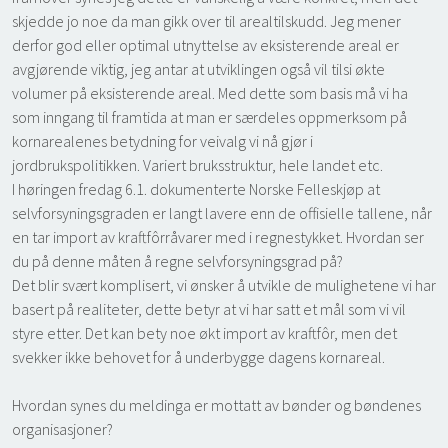
skjedde jo noe da man gikk over til arealtilskudd. Jeg mener
derfor god eller optimal utnyttelse av eksisterende areal er
avgjørende viktig, jeg antar at utviklingen også vil tilsi økte
volumer på eksisterende areal. Med dette som basis må vi ha
som inngang til framtida at man er særdeles oppmerksom på
kornarealenes betydning for veivalg vi nå gjør i
jordbrukspolitikken. Variert bruksstruktur, hele landet etc.
I høringen fredag 6.1. dokumenterte Norske Felleskjøp at
selvforsyningsgraden er langt lavere enn de offisielle tallene, når
en tar import av kraftfôrråvarer med i regnestykket. Hvordan ser
du på denne måten å regne selvforsyningsgrad på?
Det blir svært komplisert, vi ønsker å utvikle de mulighetene vi har
basert på realiteter, dette betyr at vi har satt et mål som vi vil
styre etter. Det kan bety noe økt import av kraftfôr, men det
svekker ikke behovet for å underbygge dagens kornareal.
Hvordan synes du meldinga er mottatt av bønder og bøndenes
organisasjoner?