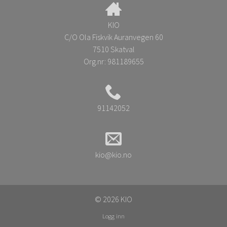
KIO
C/O Ola Fiskvik Auranvegen 60
7510 Skatval
Org.nr:
981189655
91142052
kio@kio.no
© 2026 KIO
Logg inn