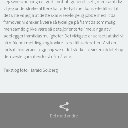
Jeg synes meldinga er godt mottatt generelt sett, men samtidig
vil jeg understreke at flere har etterlyst mer konkrete tiltak. Til
det siste vil jeg si at dette skal vi selvfølgelig jobbe med i tida
framover, vi ønsker å være så tydelige på framtida som mulig,
men samtidig ikke være så detaljorienterte i meldinga at vi
ødelegger framtidas muligheter. Det viktigste er uansett at skal vi
nå målene i meldinga og konkretisere tiltak deretter så vil en
fortsatt rød-grønn regjering være det sterkeste virkemiddelet og
den beste garantien for å nå målene.
Tekst og foto: Harald Solberg
Del med andre