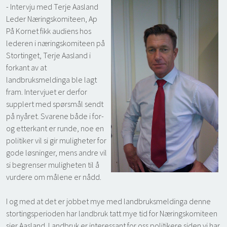
- Intervju med Terje Aasland 
Leder Næringskomiteen, Ap
På Kornet fikk audiens hos
lederen i næringskomiteen på
Stortinget, Terje Aasland i
forkant av at
landbruksmeldinga ble lagt
fram. Intervjuet er derfor
supplert med spørsmål sendt
på nyåret. Svarene både i for-
og etterkant er runde, noe en
politiker vil si gir muligheter for
gode løsninger, mens andre vil
si begrenser muligheten til å
vurdere om målene er nådd.
I og med at det er jobbet mye med landbruksmeldinga denne
stortingsperioden har landbruk tatt mye tid for Næringskomiteen
sier Aasland. Landbruk er interessant for oss politikere siden vi har