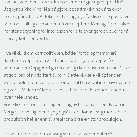
ikke har vært den store suksessen med regjeringens politikk?
Jeg synes ikke vi har klart å gjøre det attraktivt nok å ta over
norske gårdsbruk. At teknisk utvikling og effektivisering gjør at vi
får en avskalling av bønder må vi akseptere. Men også politikken
har stor betydning for interessen for å ta over garder, eller for å
gjøre yrket mer positivt.
Hva vil du si om kornpolitikken, både i fortid og framover?
Jordbruksoppgjøret i 2011 var et svært godt oppgjør for
kornbønder. Oppgjøret ga en økning i kornprisen som var så stor
at god jord blir prioritert til korn. Dette vil være viktig for den
videre politikken: Den beste jorda skal brukes til intensive kulturer
og korn. På den måten vil vi fortsatt ha et differensiert landbruk
over hele landet.
Vi ønsker ikke en vesentlig endring av bruken av den dyrka jorda i
Norge. Personlig mener jeg også at det lønner seg med støtte til
produksjon heller enn til areal for å sikre en stor produksjon.
Hvilke trender ser du for øvrig som du vil kommentere?