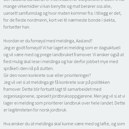
mange virkemidler vi kan benytte og mat berører oss alle,
uansett samfunnslag og hvor maten kommer fra. I tillegg er det,
for de fleste nordmenn, kort vei til nærmeste bonde i slekta,
fortsetter han.
Hvordan er du fornøyd med meldinga, Aasland?
Jeg er godt fornøyd! Vi har laget ei melding som er dagsaktuell
og vil være med og prege landbruket framover. Vi ønsker også at
flest mulig skal lese i meldinga og har derfor jobbet mye med
språket i den nå på slutten.
Gir den noen konkrete svar eller prioriteringer?
Jeg vil vel si at meldinga gir få konkrete svar på politikken
framover. Dette blir fortsatt lagt til samarbeidet med
organisasjonene, spesielt jordbruksoppgjørene. Men jeg vil si at vi
lager ei melding som prioriterer landbruk over hele landet. Dette
er legitimiteten for norsk jordbruk.
Hva ønsker du at meldinga skal kunne være med og løfte, og som