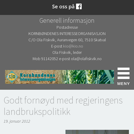
Generell informasjon
Postadresse
KORNBØNDENES INTERESSEORGANISASJON
C/O Ola Fiskvik, Auranvegen 60, 7510 Skatval
E-post
kio@kio.no
Ola Fiskvik, leder
Mob 91142052 e-post ola@olafiskvik.no
Godt fornøyd med regjeringens
landbrukspolitikk
19. januar 2012