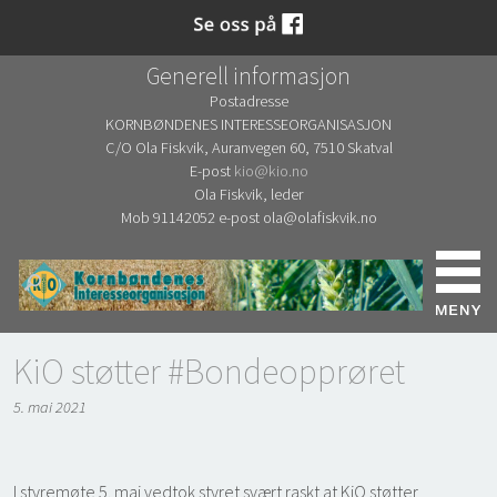
Generell informasjon
Postadresse
KORNBØNDENES INTERESSEORGANISASJON
C/O Ola Fiskvik, Auranvegen 60, 7510 Skatval
E-post
kio@kio.no
Ola Fiskvik, leder
Mob 91142052 e-post ola@olafiskvik.no
KiO støtter #Bondeopprøret
5. mai 2021
I styremøte 5. mai vedtok styret svært raskt at KiO støtter