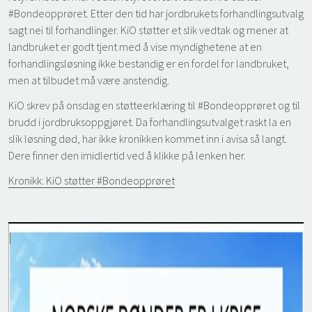
#Bondeopprøret. Etter den tid har jordbrukets forhandlingsutvalg
sagt nei til forhandlinger. KiO støtter et slik vedtak og mener at
landbruket er godt tjent med å vise myndighetene at en
forhandlingsløsning ikke bestandig er en fordel for landbruket,
men at tilbudet må være anstendig.
KiO skrev på onsdag en støtteerklæring til #Bondeopprøret og til
brudd i jordbruksoppgjøret. Da forhandlingsutvalget raskt la en
slik løsning død, har ikke kronikken kommet inn i avisa så langt.
Dere finner den imidlertid ved å klikke på lenken her.
Kronikk: KiO støtter #Bondeopprøret