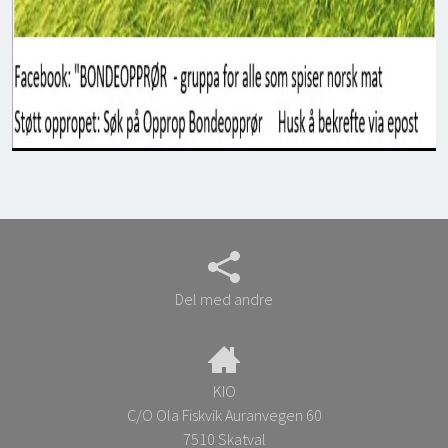
Del med andre
KIO
C/O Ola Fiskvik Auranvegen 60
7510 Skatval