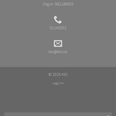
Org.nr:
981189655
91142052
kio@kio.no
© 2026 KIO
Logg inn