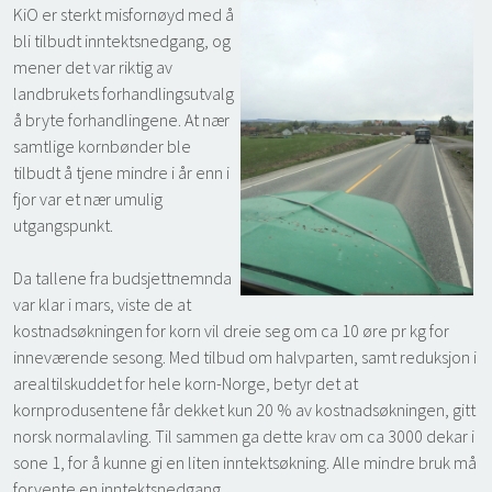
KiO er sterkt misfornøyd med å
bli tilbudt inntektsnedgang, og
mener det var riktig av
landbrukets forhandlingsutvalg
å bryte forhandlingene. At nær
samtlige kornbønder ble
tilbudt å tjene mindre i år enn i
fjor var et nær umulig
utgangspunkt.
Da tallene fra budsjettnemnda
var klar i mars, viste de at
kostnadsøkningen for korn vil dreie seg om ca 10 øre pr kg for
inneværende sesong. Med tilbud om halvparten, samt reduksjon i
arealtilskuddet for hele korn-Norge, betyr det at
kornprodusentene får dekket kun 20 % av kostnadsøkningen, gitt
norsk normalavling. Til sammen ga dette krav om ca 3000 dekar i
sone 1, for å kunne gi en liten inntektsøkning. Alle mindre bruk må
forvente en inntektsnedgang.