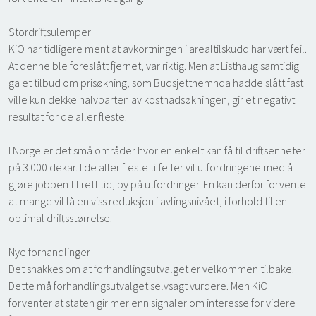
Stordriftsulemper
KiO har tidligere ment at avkortningen i arealtilskudd har vært feil.
At denne ble foreslått fjernet, var riktig. Men at Listhaug samtidig
ga et tilbud om prisøkning, som Budsjettnemnda hadde slått fast
ville kun dekke halvparten av kostnadsøkningen, gir et negativt
resultat for de aller fleste.
I Norge er det små områder hvor en enkelt kan få til driftsenheter
på 3.000 dekar. I de aller fleste tilfeller vil utfordringene med å
gjøre jobben til rett tid, by på utfordringer. En kan derfor forvente
at mange vil få en viss reduksjon i avlingsnivået, i forhold til en
optimal driftsstørrelse.
Nye forhandlinger
Det snakkes om at forhandlingsutvalget er velkommen tilbake.
Dette må forhandlingsutvalget selvsagt vurdere. Men KiO
forventer at staten gir mer enn signaler om interesse for videre