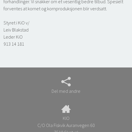
forhandlinger. Vi snakker om et vesentlig bedre tilbud. Spesielt
forventes at kornet og kornproduksjonen blir verdsatt.
Styret i KiO v/
Leiv Blakstad
Leder KiO
913 14 181
Del med andre
KIO
C/O Ola Fiskvik Auranvegen 60