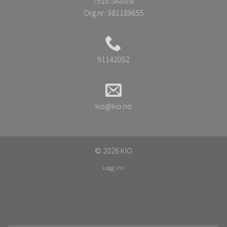
7510 Skatval
Org.nr:
981189655
91142052
kio@kio.no
© 2026 KIO
Logg inn