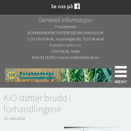
Generell informasjon
Postadresse
KORNBØNDENES INTERESSEORGANISASJON
C/O Ola Fiskvik, Auranvegen 60, 7510 Skatval
E-post
kio@kio.no
Ola Fiskvik, leder
Mob 91142052 e-post ola@olafiskvik.no
KiO støtter brudd i
forhandlingene
16. mai 2014