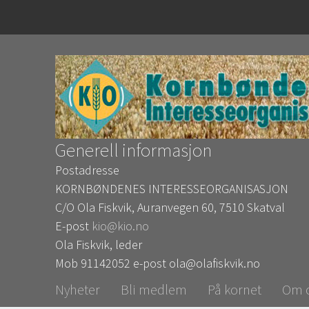
Generell informasjon
Postadresse
KORNBØNDENES INTERESSEORGANISASJON
C/O Ola Fiskvik, Auranvegen 60, 7510 Skatval
E-post
kio@kio.no
Ola Fiskvik, leder
Mob 91142052 e-post ola@olafiskvik.no
Nyheter
Bli medlem
På kornet
Om 