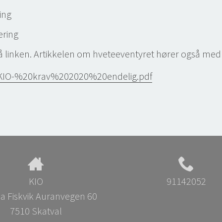
ing
ering
nken. Artikkelen om hveteeventyret hører også med til i
/KIO-%20krav%202020%20endelig.pdf
KIO
91142052
a Fiskvik Auranvegen 60
7510 Skatval