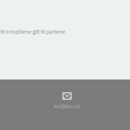
nnspillene gitt til partene.
kio@kio.no