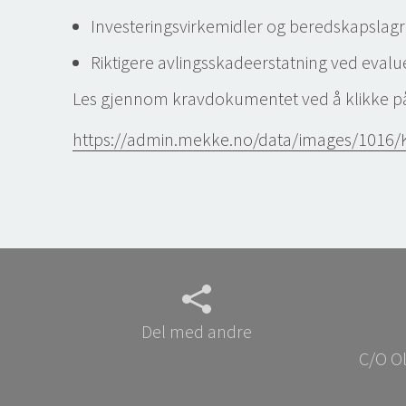
Investeringsvirkemidler og beredskapslagr
Riktigere avlingsskadeerstatning ved evalu
Les gjennom kravdokumentet ved å klikke på li
https://admin.mekke.no/data/images/1016
Del med andre
C/O Ol