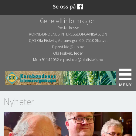
Generell informasjon
Postadresse
KORNBØNDENES INTERESSEORGANISASJON
C/O Ola Fiskvik, Auranvegen 60, 7510 Skatval
E-post
kio@kio.no
Ola Fiskvik, leder
Mob 91142052 e-post ola@olafiskvik.no
Nyheter