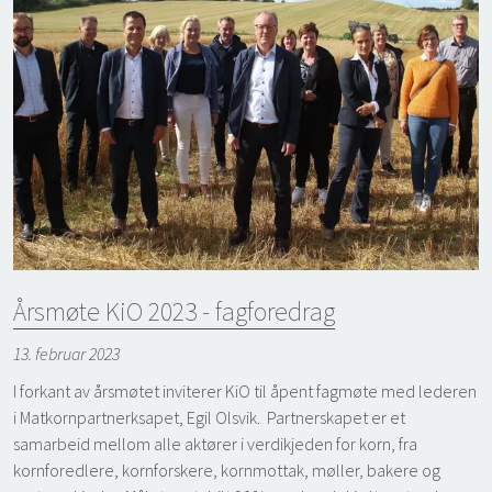
Årsmøte KiO 2023 - fagforedrag
13. februar 2023
I forkant av årsmøtet inviterer KiO til åpent fagmøte med lederen
i Matkornpartnerksapet, Egil Olsvik. Partnerskapet er et
samarbeid mellom alle aktører i verdikjeden for korn, fra
kornforedlere, kornforskere, kornmottak, møller, bakere og