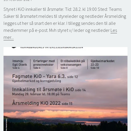
Styret i KiO innkaller til årsmøte: Tid: 28.2. kl 19:00 Sted: Teams
Saker til årsmøtet meldes til styreleder og nestleder Årsmelding
legges ut her så snart den er klar. I tillegg sendes den til alle
medlemmer på e-post. Mvh styret v/ leder og nestleder
Les
mer...