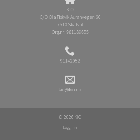
KIO
C/O Ola Fiskvik Auranvegen 60
7510 Skatval
Org.nr:
981189655
91142052
kio@kio.no
© 2026 KIO
Logg inn