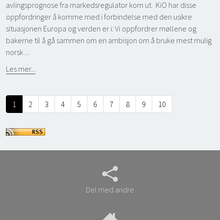
avlingsprognose fra markedsregulator kom ut. KiO har disse
oppfordringer å komme med i forbindelse med den usikre
situasjonen Europa og verden er i: Vi oppfordrer møllene og
bakerne til å gå sammen om en ambisjon om å bruke mest mulig
norsk ...
Les mer...
1
2
3
4
5
6
7
8
9
10
Del med andre