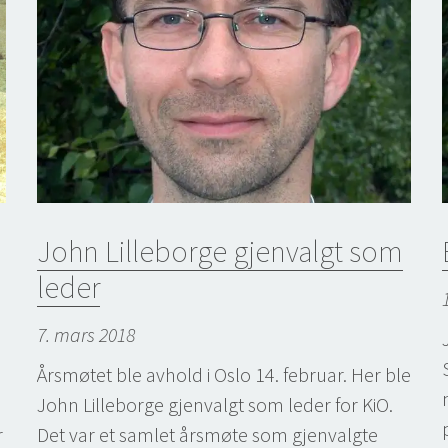
John Lilleborge gjenvalgt som
leder
7. mars 2018
Årsmøtet ble avhold i Oslo 14. februar. Her ble
John Lilleborge gjenvalgt som leder for KiO.
r
Det var et samlet årsmøte som gjenvalgte