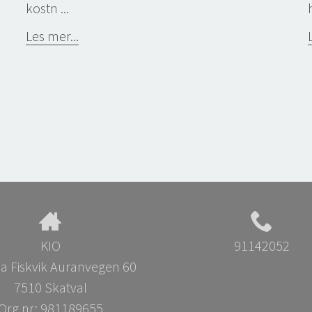
kostn ...
Les mer...
KIO
91142052
a Fiskvik Auranvegen 60
7510 Skatval
Org.nr:
981189655