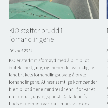
v
KiO støtter brudd i
forhandlingene
16. mai 2014
KiO er sterkt misfornøyd med å bli tilbudt
inntektsnedgang, og mener det var riktig av
landbrukets forhandlingsutvalg å bryte
forhandlingene. At nær samtlige kornbønder
ble tilbudt å tjene mindre i år enn i fjor var et
nær umulig utgangspunkt. Da tallene fra
budsjettnemnda var klar i mars, viste de at