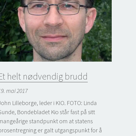
Et helt nødvendig brudd
19. mai 2017
John Lilleborge, leder i KIO. FOTO: Linda
Sunde, Bondebladet Kio står fast på sitt
mangeårige standpunkt om at statens
prosentregning er galt utgangspunkt for å