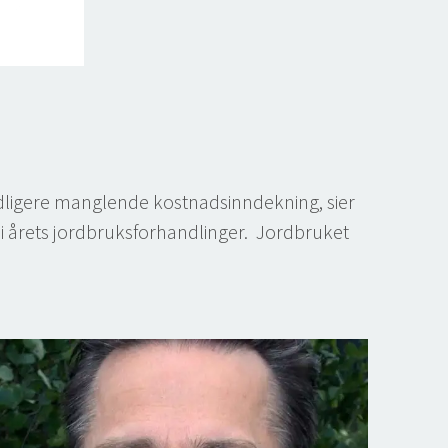
tidligere manglende kostnadsinndekning, sier
 i årets jordbruksforhandlinger. Jordbruket