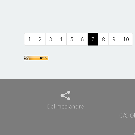
1
2
3
4
5
6
7
8
9
10
Del med andre
C/O Ol