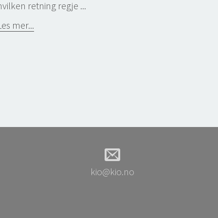
hvilken retning regje ...
Les mer...
kio@kio.no