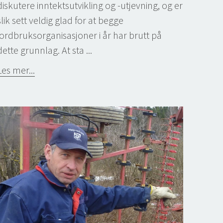
diskutere inntektsutvikling og -utjevning, og er
slik sett veldig glad for at begge
jordbruksorganisasjoner i år har brutt på
dette grunnlag. At sta ...
Les mer...