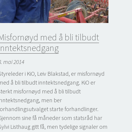
Misfornøyd med å bli tilbudt
inntektsnedgang
8. mai 2014
Styreleder i KiO, Leiv Blakstad, er misfornøyd
med å bli tilbudt inntektsnedgang. KiO er
sterkt misfornøyd med å bli tilbudt
inntektsnedgang, men ber
forhandlingsutvalget starte forhandlinger.
Gjennom sine få måneder som statsråd har
Sylvi Listhaug gitt få, men tydelige signaler om