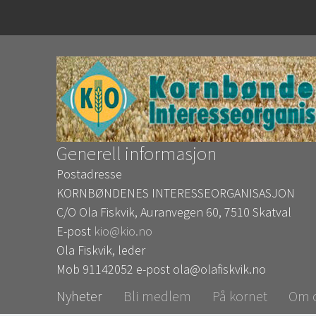
Generell informasjon
Postadresse
KORNBØNDENES INTERESSEORGANISASJON
C/O Ola Fiskvik, Auranvegen 60, 7510 Skatval
E-post
kio@kio.no
Ola Fiskvik, leder
Mob 91142052 e-post ola@olafiskvik.no
Nyheter
Bli medlem
På kornet
Om 